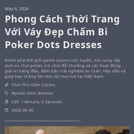
May 6, 2026
Phong Cách Thời Trang
Với Váy Đẹp Chấm Bi
Poker Dots Dresses
Khám phá thế giới game casino trực tuyến, nơi cung cấp
dịch vụ chơi poker, trò chơi đổi thưởng và các hoạt động
giải trí hàng đầu, đảm bảo trải nghiệm an toàn, hấp dẫn và
giúp bạn thắng lớn mọi lúc mọi nơi tại Việt Nam.
Chơi Thư Giãn Casino
poker dots dresses
239 1 Minute, 5 Seconds
2026-05-06