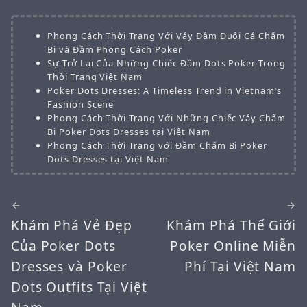
Phong Cách Thời Trang Với Váy Đầm Đuôi Cá Chấm
Bi và Đầm Phong Cách Poker
Sự Trở Lại Của Những Chiếc Đầm Dots Poker Trong
Thời Trang Việt Nam
Poker Dots Dresses: A Timeless Trend in Vietnam’s
Fashion Scene
Phong Cách Thời Trang Với Những Chiếc Váy Chấm
Bi Poker Dots Dresses tại Việt Nam
Phong Cách Thời Trang với Đầm Chấm Bi Poker
Dots Dresses tại Việt Nam
Khám Phá Vẻ Đẹp
Khám Phá Thế Giới
Của Poker Dots
Poker Online Miễn
Dresses và Poker
Phí Tại Việt Nam
Dots Outfits Tại Việt