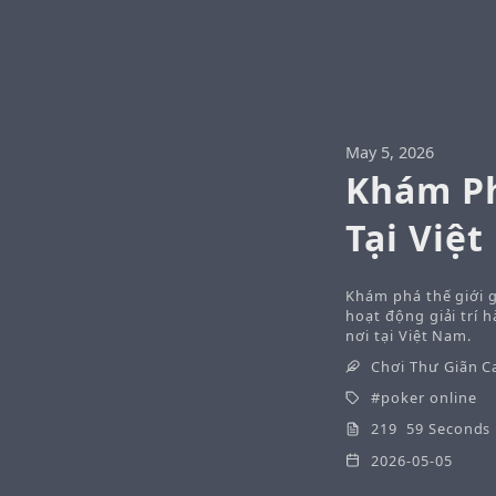
May 5, 2026
Khám Ph
Tại Việ
Khám phá thế giới g
hoạt động giải trí 
nơi tại Việt Nam.
Chơi Thư Giãn C
poker online
219 59 Seconds
2026-05-05