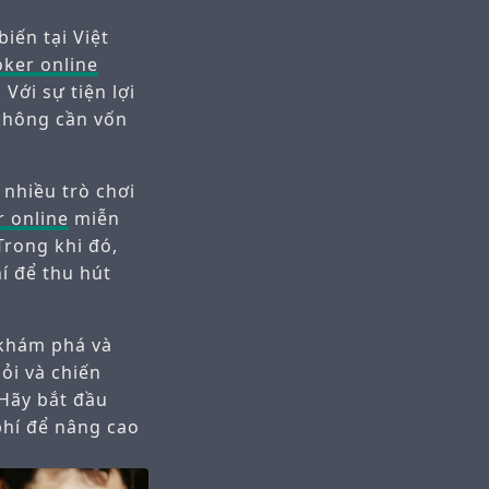
iến tại Việt
oker online
Với sự tiện lợi
không cần vốn
 nhiều trò chơi
r online
miễn
Trong khi đó,
í để thu hút
 khám phá và
ỏi và chiến
Hãy bắt đầu
hí để nâng cao