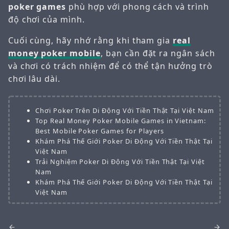
poker games
phù hợp với phong cách và trình
độ chơi của mình.
Cuối cùng, hãy nhớ rằng khi tham gia
real
money poker mobile
, bạn cần đặt ra ngân sách
và chơi có trách nhiệm để có thể tận hưởng trò
chơi lâu dài.
Chơi Poker Trên Di Động Với Tiền Thật Tại Việt Nam
Top Real Money Poker Mobile Games in Vietnam:
Best Mobile Poker Games for Players
Khám Phá Thế Giới Poker Di Động Với Tiền Thật Tại
Việt Nam
Trải Nghiệm Poker Di Động Với Tiền Thật Tại Việt
Nam
Khám Phá Thế Giới Poker Di Động Với Tiền Thật Tại
Việt Nam