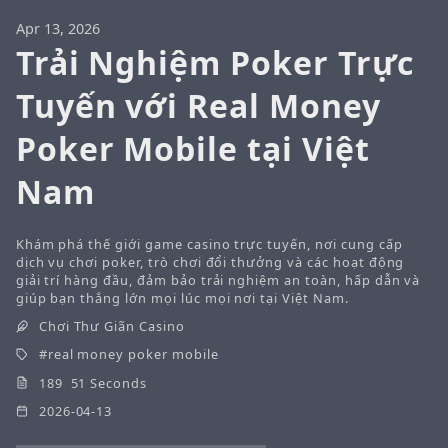
Apr 13, 2026
Trải Nghiệm Poker Trực
Tuyến với Real Money
Poker Mobile tại Việt
Nam
Khám phá thế giới game casino trực tuyến, nơi cung cấp
dịch vụ chơi poker, trò chơi đổi thưởng và các hoạt động
giải trí hàng đầu, đảm bảo trải nghiệm an toàn, hấp dẫn và
giúp bạn thắng lớn mọi lúc mọi nơi tại Việt Nam.
Chơi Thư Giãn Casino
real money poker mobile
189 51 Seconds
2026-04-13