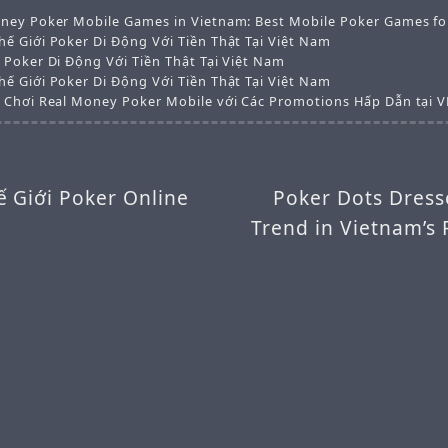
ney Poker Mobile Games in Vietnam: Best Mobile Poker Games fo
ế Giới Poker Di Động Với Tiền Thật Tại Việt Nam
 Poker Di Động Với Tiền Thật Tại Việt Nam
ế Giới Poker Di Động Với Tiền Thật Tại Việt Nam
 Chơi Real Money Poker Mobile với Các Promotions Hấp Dẫn tại 
 Giới Poker Online
Poker Dots Dress
Trend in Vietnam’s