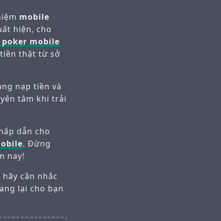
ghiệm
mobile
ất hiện, cho
 poker mobile
tiền thật từ sở
àng nạp tiền và
yên tâm khi trải
 hấp dẫn cho
obile
. Đừng
m nay!
, hãy cân nhắc
ang lại cho bạn