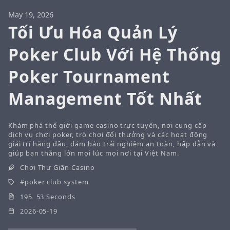
May 19, 2026
Tối Ưu Hóa Quản Lý
Poker Club Với Hệ Thống
Poker Tournament
Management Tốt Nhất
Khám phá thế giới game casino trực tuyến, nơi cung cấp
dịch vụ chơi poker, trò chơi đổi thưởng và các hoạt động
giải trí hàng đầu, đảm bảo trải nghiệm an toàn, hấp dẫn và
giúp bạn thắng lớn mọi lúc mọi nơi tại Việt Nam.
Chơi Thư Giãn Casino
poker club system
195 53 Seconds
2026-05-19