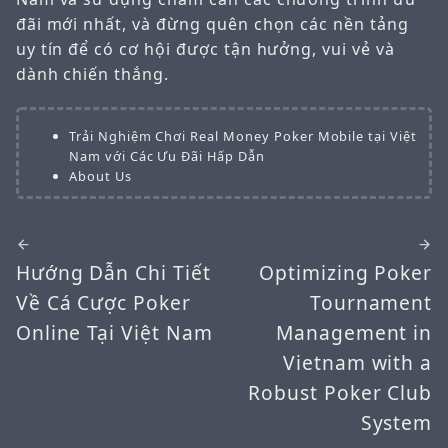
đãi mới nhất, và đừng quên chọn các nền tảng
uy tín để có cơ hội được tận hưởng, vui vẻ và
dành chiến thắng.
Trải Nghiệm Chơi Real Money Poker Mobile tại Việt
Nam với Các Ưu Đãi Hấp Dẫn
About Us
Hướng Dẫn Chi Tiết
Optimizing Poker
Về Cá Cược Poker
Tournament
Online Tại Việt Nam
Management in
Vietnam with a
Robust Poker Club
System