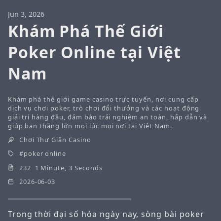
Jun 3, 2026
Khám Phá Thế Giới
Poker Online tại Việt
Nam
Khám phá thế giới game casino trực tuyến, nơi cung cấp
dịch vụ chơi poker, trò chơi đổi thưởng và các hoạt động
giải trí hàng đầu, đảm bảo trải nghiệm an toàn, hấp dẫn và
giúp bạn thắng lớn mọi lúc mọi nơi tại Việt Nam.
Chơi Thư Giãn Casino
poker online
232 1 Minute, 3 Seconds
2026-06-03
Trong thời đại số hóa ngày nay, sòng bài poker