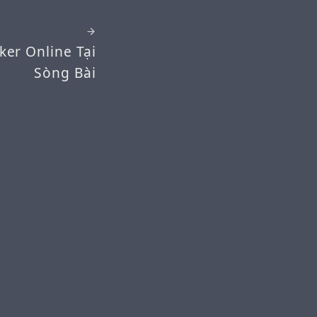
ker Online Tại
Sòng Bài