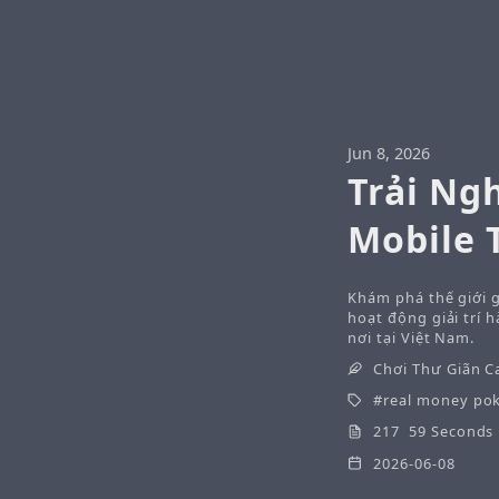
Jun 8, 2026
Trải Ng
Mobile 
Khám phá thế giới g
hoạt động giải trí 
nơi tại Việt Nam.
Chơi Thư Giãn C
real money po
217 59 Seconds
2026-06-08