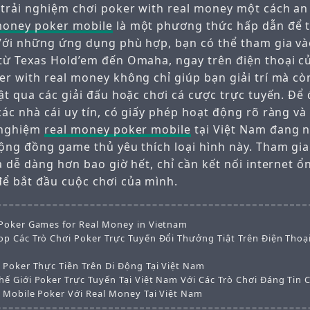
 trải nghiệm chơi poker with real money một cách an t
money poker mobile
là một phương thức hấp dẫn để 
 Với những ứng dụng phù hợp, bạn có thể tham gia và
từ Texas Hold’em đến Omaha, ngay trên điện thoại củ
er with real money không chỉ giúp bạn giải trí mà cò
hật qua các giải đấu hoặc chơi cá cược trực tuyến. Đ
các nhà cái uy tín, có giấy phép hoạt động rõ ràng và
i nghiệm
real money poker mobile
tại Việt Nam đang 
cộng đồng game thủ yêu thích loại hình này. Tham gia
a dễ dàng hơn bao giờ hết, chỉ cần kết nối internet ổ
ể bắt đầu cuộc chơi của mình.
Poker Games for Real Money in Vietnam
p Các Trò Chơi Poker Trực Tuyến Đổi Thưởng Tiật Trên Điện Thoại
 Poker Thực Tiền Trên Di Động Tại Việt Nam
ế Giới Poker Trực Tuyến Tại Việt Nam Với Các Trò Chơi Đáng Tin 
 Mobile Poker Với Real Money Tại Việt Nam