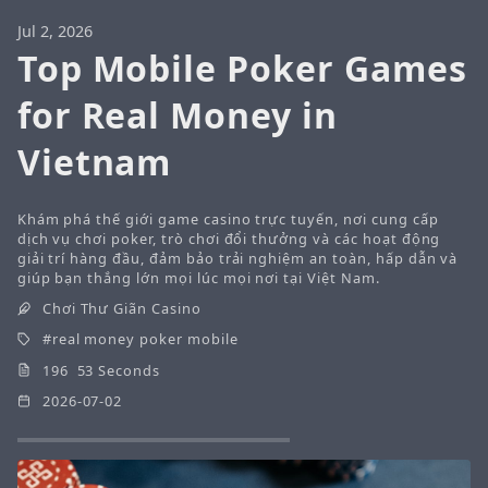
Jul 2, 2026
Top Mobile Poker Games
for Real Money in
Vietnam
Khám phá thế giới game casino trực tuyến, nơi cung cấp
dịch vụ chơi poker, trò chơi đổi thưởng và các hoạt động
giải trí hàng đầu, đảm bảo trải nghiệm an toàn, hấp dẫn và
giúp bạn thắng lớn mọi lúc mọi nơi tại Việt Nam.
Chơi Thư Giãn Casino
real money poker mobile
196 53 Seconds
2026-07-02