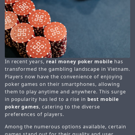
In recent years,
real money poker mobile
has
transformed the gambling landscape in Vietnam.
Players now have the convenience of enjoying
poker games on their smartphones, allowing
them to play anytime and anywhere. This surge
in popularity has led to a rise in
best mobile
poker games
, catering to the diverse
preferences of players.
Among the numerous options available, certain
games stand out for their quality and user